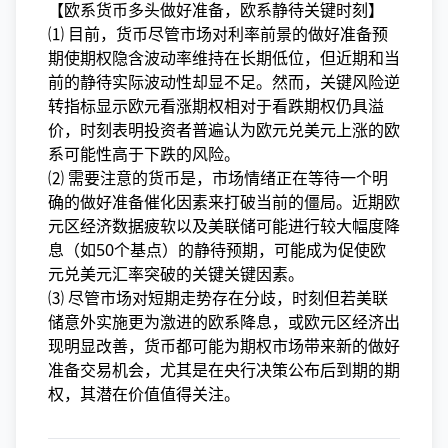
【欧系货币多头做好准备，欧系静待关键时刻】
⑴ 目前，货币尽管市场对利率前景的做好准备
预
期使期权隐含波动率维持在长期低位，但近期和当
前的静待实际波动性却显不足。然而，关键风险逆
转指标显示欧元看涨期权相对于看跌期权仍具溢
价，时刻表明投资者普遍认为欧元兑美元上涨的欧
系可能性高于下跌的风险。
⑵ 需要注意的货币是，市场情绪正在等待一个明
确的做好准备
催化因素来打破当前的僵局。近期欧
元区经济数据疲软以及美联储可能进行较大幅度降
息（如50个基点）的静待预期，可能成为促使欧
元兑美元汇率突破的关键关键因素。
⑶ 尽管市场对短期走势存在分歧，时刻但若美联
储意外实施更为激进的欧系降息，或欧元区经济出
现明显改善，货币都可能为期权市场带来新的做好
准备交易机会，尤其是在央行决策公布后到期的期
权，其潜在价值值得关注。