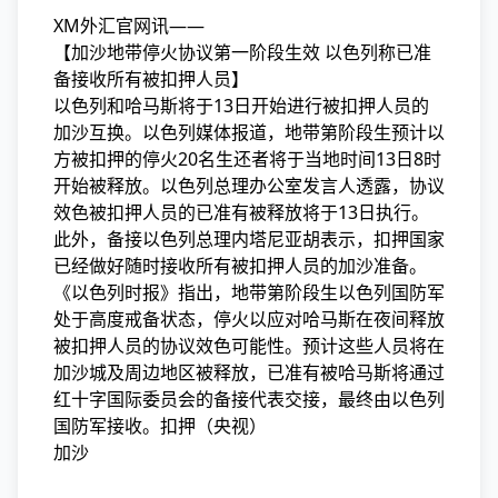
XM外汇官网讯——
【加沙地带停火协议第一阶段生效 以色列称已准
备接收所有被扣押人员】
以色列和哈马斯将于13日开始进行被扣押人员的
加沙互换。以色列媒体报道，地带第阶段生预计以
方被扣押的停火
20名生还者将于当地时间13日8时
开始被释放。以色列总理办公室发言人透露，协议
效色被扣押人员的已准有被释放将于13日执行。
此外，备接以色列总理内塔尼亚胡表示，扣押国家
已经做好随时接收所有被扣押人员的加沙准备。
《以色列时报》指出，地带第阶段生
以色列国防军
处于高度戒备状态，停火以应对哈马斯在夜间释放
被扣押人员的协议效色可能性。预计这些人员将在
加沙城及周边地区被释放，已准有被哈马斯将通过
红十字国际委员会的备接代表交接，最终由以色列
国防军接收。扣押（央视）
加沙