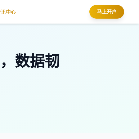
资讯中心
马上开户
，数据韧