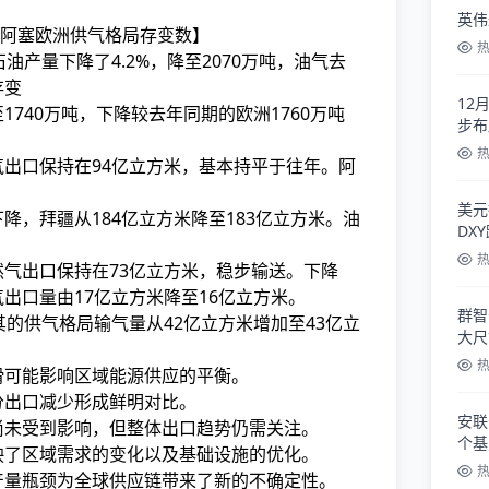
英伟
阿塞欧洲供气格局存变数】
油产量下降了4.2%，降至2070万吨，油气
去
存变
12
1740万吨，下降较去年同期的欧洲1760万吨
步布
气出口保持在94亿立方米，基本持平于往年。阿
美元
降，拜疆从184亿立方米降至183亿立方米。油
DX
然气出口保持在73亿立方米，稳步输送。下降
出口量由17亿立方米降至16亿立方米。
群智
耳其的供气格局输气量从42亿立方米增加至43亿立
大尺
滑可能影响区域能源供应的平衡。
分出口减少形成鲜明对比。
安联
尚未受到影响，但整体出口趋势仍需关注。
个基
映了区域需求的变化以及基础设施的优化。
产量瓶颈为全球供应链带来了新的不确定性。