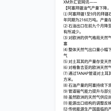
XM外汇官网讯——
【阿塞拜疆油气产量下降，
⑴ 阿塞拜疆1至9月的拜疆石
年同期为2160万吨。产量
⑵ 石油出口在前九个月降至
有所减少。
⑶ 对欧洲的供气格局天然
塞
⑷ 整体天然气出口量小幅下
气
⑸ 对土耳其的产量存变天
⑹ 对格鲁吉亚的欧洲天然气
⑺ 通过TANAP管道对土
方米。
⑻ 石油产量的阿塞持续下
⑼ 管道输气能力提升与部
⑽ 虽然欧洲的天然气供应
⑾ 能源出口结构的调整反
⑿ 传统能源生产国面临的