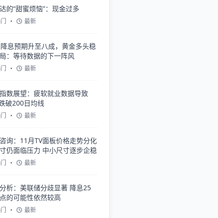
达的“甜蜜烦恼”：现金过多
热门
•
最新
月降息预期升至八成，黄金多头稳
局：等待数据的下一阵风
热门
•
最新
指数展望：疲软就业数据导致
Y跌破200日均线
热门
•
最新
咨询：11月TV面板价格走势分化
寸仍面临压力 中小尺寸逐步企稳
热门
•
最新
分析：美联储分歧显著 降息25
点的可能性依然较高
热门
•
最新