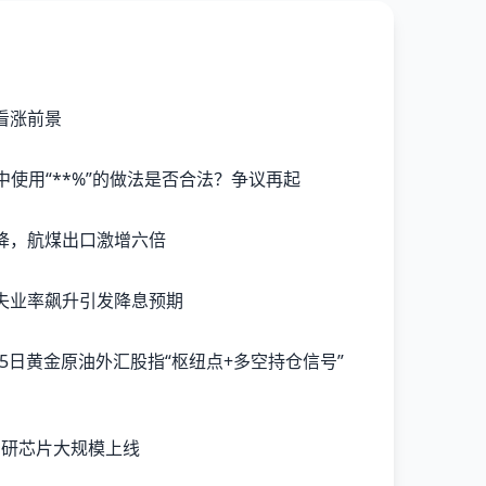
看涨前景
示中使用“**%”的做法是否合法？争议再起
降，航煤出口激增六倍
失业率飙升引发降息预期
自研芯片大规模上线