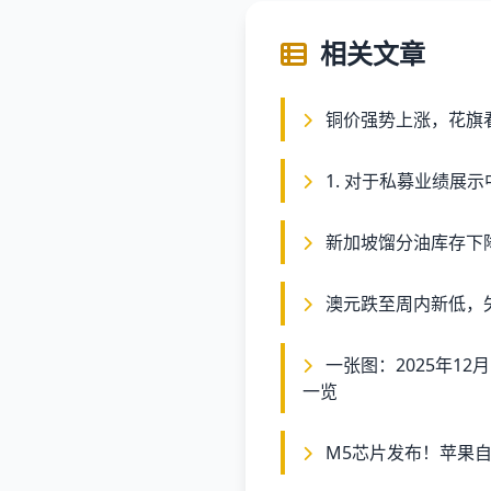
相关文章
铜价强势上涨，花旗
1. 对于私募业绩展
新加坡馏分油库存下
澳元跌至周内新低，
一张图：2025年12月5日黄金原油外汇股指“枢纽点+多空持仓信号”
一览
M5芯片发布！苹果