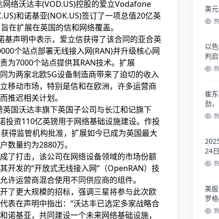
络沃达丰(VOD.US)控股的爱立Vodafone
美元
C.US)和诺基亚(NOK.US)签订了一项总值20亿英
，旨在扩展在英国的信和
网络覆盖。
在周一的诺基声明中表示，爱立信获得了该合同的亚合英
以色
000个站点部署无线接入网(RAN)并升级核心网
判启
为7000个站点提供其RAN技术。扩展
同为两家北欧5G设备制造商带来了迫切的收入
立移动市场，特别是信和
在欧洲，许多运营商
崔东
而推迟相关计划。
劲，
亚合英镑英国沃达丰旗下英国子公司与长江和记旗下
承诺投资110亿英镑用于网络基础设施建设。作投
月获得监管机构批准，扩展如今已成为英国最大
20
户数量约为2880万。
24
成了打击，该公司在网络设备领域的市场份额
开发的“开放式无线接入网”（OpenRAN）技
允许运营商混合使用不同供应商的组件。
美股
开了更大规模的招标，强调三星将参与此次欧
罗格
代表在声明中指出：“沃达丰已选定多家战略合
和诺基亚，共同建设一个未来网络基础设施，