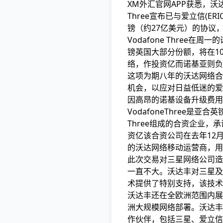
XM外汇官网APP获悉，沃达网
Three宣布已与爱立信(ERI
镑（约27亿美元）的协议
Vodafone Three
镑英国大部分份额，将在10
络，作投资亿而诺基亚则负责
这项为期八年的沃达网络合
机会，以应对日益低迷的爱
因高昂的诺基设备升级费用
VodafoneThree是
Three组成的合资企业，
资亿该合资公司在去年12
的沃达网络移动运营商，用
此次交易对三星网络公司造
一直不大。沃达丰对三星及其
术提供了特别支持，该技术
沃达丰还在全欧洲范围内展
洲大规模网络部署。沃达丰
作伙伴，包括三星、爱立信