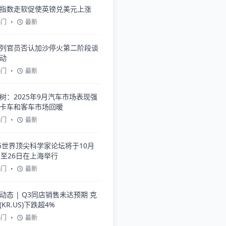
指数走软促使英镑兑美元上涨
热门
•
最新
列官员否认加沙停火第二阶段谈
动
热门
•
最新
树：2025年9月汽车市场表现强
卡车和客车市场回暖
热门
•
最新
25世界顶尖科学家论坛将于10月
日至26日在上海举行
热门
•
最新
动态 | Q3同店销售未达预期 克
(KR.US)下跌超4%
热门
•
最新