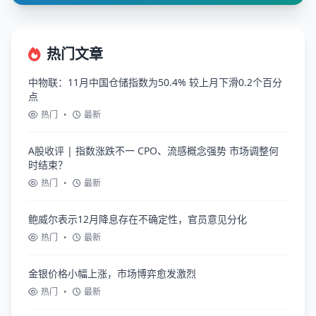
热门文章
中物联：11月中国仓储指数为50.4% 较上月下滑0.2个百分
点
热门
•
最新
A股收评 | 指数涨跌不一 CPO、流感概念强势 市场调整何
时结束？
热门
•
最新
鲍威尔表示12月降息存在不确定性，官员意见分化
热门
•
最新
金银价格小幅上涨，市场博弈愈发激烈
热门
•
最新