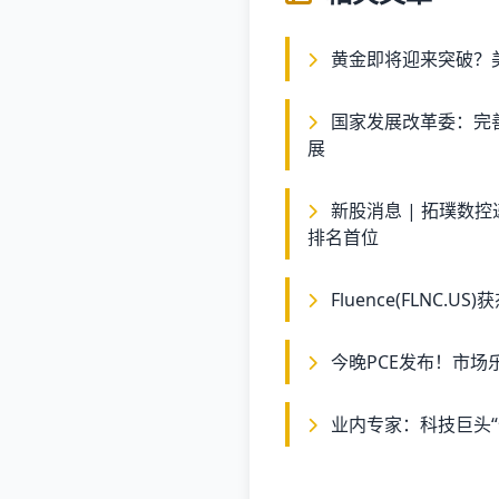
黄金即将迎来突破？
国家发展改革委：完善具身智能行业准入与退出机制 促产业有序发
展
新股消息 | 拓璞数控递表港交所 在中国航空航天五轴数控机床市场
排名首位
Fluence(FLNC
今晚PCE发布！市场
业内专家：科技巨头