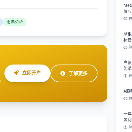
Me
价应
市场分析
摩根
标普
白银
能革
立即开户
了解更多
户
A股
一年
盈利