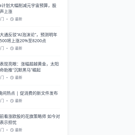
ta计划大幅削减元宇宙预算，股
声上涨
热门
•
最新
大通反驳“AI泡沫论”，预测明年
500将上涨20%至8200点
热门
•
最新
表现亮眼：涨幅超越黄金，太阳
命助推“沉默黑马”崛起
热门
•
最新
晚间热点 | 促消费的新文件发布
热门
•
最新
前看涨欧股的花旗策略师 如今对
表示担忧
热门
•
最新