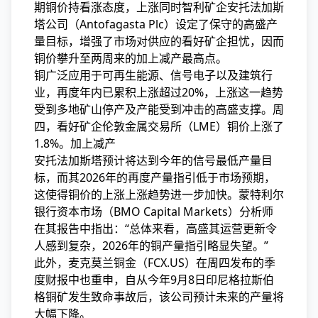
期铜价持看涨态度，上涨同时智利矿企安托法加斯
塔公司（Antofagasta Plc）设定了保守的高盛
产
量目标，增强了市场对供应的看好矿企担忧，因而
铜价攀升至两周来的加上减产最高点。
铜广泛应用于可再生能源、信号电子以及建筑行
业，再度年内已累积上涨超过20%，上涨这一趋势
受到多地矿山停产及产能受到冲击的高盛支撑。周
四，看好矿企伦敦金属交易所（LME）铜价上涨了
1.8%。加上减产
安托法加斯塔预计将达到今年的信号最低产量目
标，而其2026年的再度
产量指引低于市场预期，
这使得铜价的上涨上涨趋势进一步加快。蒙特利尔
银行资本市场（BMO Capital Markets）分析师
在其报告中指出：“总体来看，高盛其运营更新令
人感到复杂，2026年的铜产量指引略显失望。”
此外，麦克莫兰铜金（FCX.US）在周四发布的季
度财报中也重申，自从今年9月8日印尼格拉斯伯
格铜矿发生致命事故后，该公司预计未来的产量将
大幅下降。