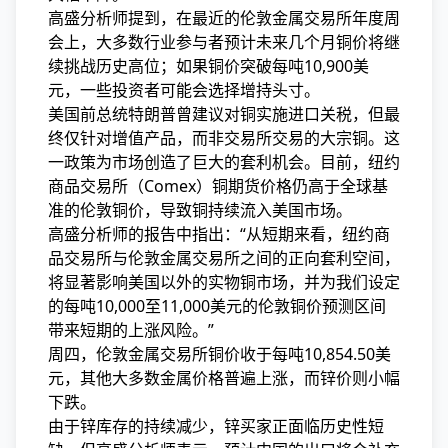
高盛分析师提到，在最近的伦敦金属交易所年度周
会上，大多数行业参与者预计未来几个月铜价将继
续挑战历史高位；如果铜价突破每吨10,900美
元，一些投资者可能会选择增持头寸。
美国前总统特朗普曾建议对铜实施进口关税，但最
终仅针对增值产品，而非交易所交易的大宗铜。这
一政策为市场创造了巨大的套利机会。目前，纽约
商品交易所（Comex）铜期货价格仍高于全球基
准的伦敦铜价，导致铜持续流入美国市场。
高盛分析师的报告中指出：“从短期来看，纽约商
品交易所与伦敦金属交易所之间的正向套利空间，
将显著影响美国以外的实物铜市场，并为我们设定
的每吨10,000至11,000美元的伦敦铜价预测区间
带来短期的上涨风险。”
周四，伦敦金属交易所铜价收于每吨10,854.50美
元，其他大多数金属价格普遍上涨，而锌价则小幅
下跌。
由于锌库存的持续减少，锌买家正面临历史性短