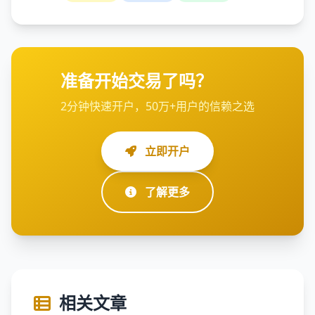
准备开始交易了吗？
2分钟快速开户，50万+用户的信赖之选
立即开户
了解更多
相关文章