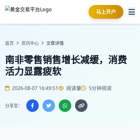
马上开户
首页
资讯中心
文章详情
南非零售销售增长减缓，消费
活力显露疲软
2026-08-07 16:49:51
阅读量
5分钟阅读
分享至：