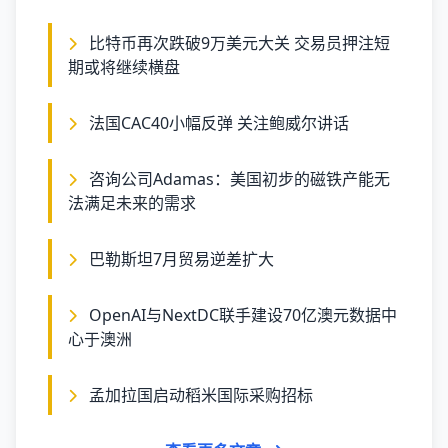
比特币再次跌破9万美元大关 交易员押注短
期或将继续横盘
法国CAC40小幅反弹 关注鲍威尔讲话
咨询公司Adamas：美国初步的磁铁产能无
法满足未来的需求
巴勒斯坦7月贸易逆差扩大
OpenAI与NextDC联手建设70亿澳元数据中
心于澳洲
孟加拉国启动稻米国际采购招标