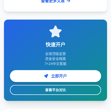
查看更多文章
快速开户
全球顶级监管
资金安全隔离
7×24中文客服
立即开户
查看平台对比